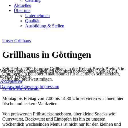
Catering
Aktuelles
Über uns
Unternehmen
Qualität
Ausbildung & Stellen
Unser Grillhaus
Grillhaus in Göttingen
Seit Herbst 2009 ist unser Grillhaus in der Robert-Bosch-Breite 5 in
Wir verwenden ausschließlich technisch notwendige Cookies auf
Göttingen ein beliebter Anlaufspunkt für alle, die es schmackhaft,
unserer Webseite.
deftig und preiswert mögen.
Akzeptieren
Datenschutzhinweise
Impressum
Zurück zur Auswahl
Montag bis Freitag von 7:00 bis 14:30 Uhr servieren wir Ihnen hier
frische und leckere Mahlzeiten.
Von preiswerten Frühstücksangeboten, über kleine Snacks wie
Currywurst, Bockwurst und Eintöpfen bis hin zu unseren
wöchentlich wechselnden Menüs ist nicht nur für den kleinen und