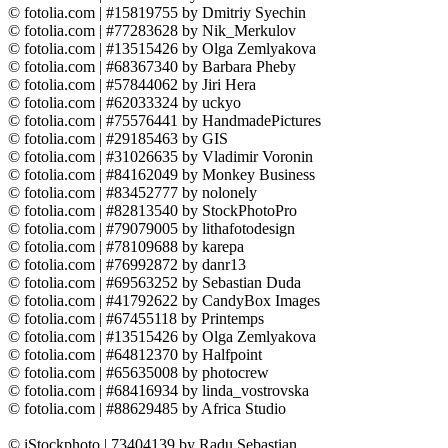
© fotolia.com | #15819755 by Dmitriy Syechin
© fotolia.com | #77283628 by Nik_Merkulov
© fotolia.com | #13515426 by Olga Zemlyakova
© fotolia.com | #68367340 by Barbara Pheby
© fotolia.com | #57844062 by Jiri Hera
© fotolia.com | #62033324 by uckyo
© fotolia.com | #75576441 by HandmadePictures
© fotolia.com | #29185463 by GIS
© fotolia.com | #31026635 by Vladimir Voronin
© fotolia.com | #84162049 by Monkey Business
© fotolia.com | #83452777 by nolonely
© fotolia.com | #82813540 by StockPhotoPro
© fotolia.com | #79079005 by lithafotodesign
© fotolia.com | #78109688 by karepa
© fotolia.com | #76992872 by danr13
© fotolia.com | #69563252 by Sebastian Duda
© fotolia.com | #41792622 by CandyBox Images
© fotolia.com | #67455118 by Printemps
© fotolia.com | #13515426 by Olga Zemlyakova
© fotolia.com | #64812370 by Halfpoint
© fotolia.com | #65635008 by photocrew
© fotolia.com | #68416934 by linda_vostrovska
© fotolia.com | #88629485 by Africa Studio
© iStockphoto | 73404139 by Radu Sebastian