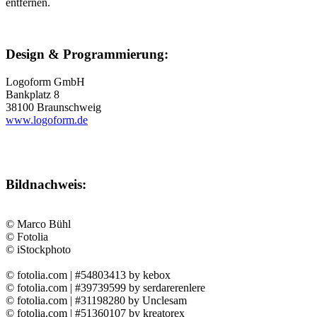
entfernen.
Design & Programmierung:
Logoform GmbH
Bankplatz 8
38100 Braunschweig
www.logoform.de
Bildnachweis:
© Marco Bühl
© Fotolia
© iStockphoto
© fotolia.com | #54803413 by kebox
© fotolia.com | #39739599 by serdarerenlere
© fotolia.com | #31198280 by Unclesam
© fotolia.com | #51360107 by kreatorex